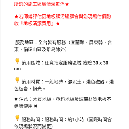
★
所選的施工區域清潔乾淨
★若師傅評估因地板髒污過髒會與您現場估價酌
收『地板清潔費用』★
服務地區：全台皆有服務（宜蘭縣、屏東縣、台
東、偏遠山區及離島除外）
適用區域：任意指定服務區域
體驗
30 x 30 
​ 
cm 
適用材質：一般地磚，混泥土，淺色磁磚，淺
​ 
色板岩，粉光。
✖
注意：木質地板、塑料地板及玻璃材質地板不
建議使用 
✖
服務時間：約1小時（實際時間會
服務時間：
​ 
依現場狀況而變更）