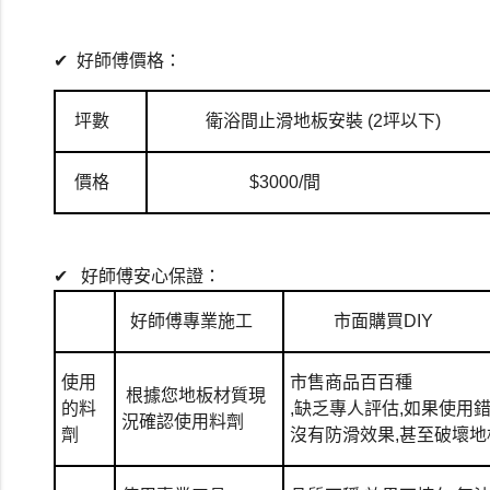
✔
好師傅價格：
坪數
衛浴間止滑地板安裝 (2坪以下)
價格
$3000/間
✔
好師傅安心保證：
好師傅專業施工
市面購買DIY
使用
市售商品百百種
根據您地板材質現
的料
,缺乏專人評估,如果使用
況確認使用料劑
劑
沒有防滑效果,甚至破壞地