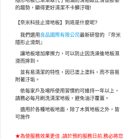
隱形地板已漸漸取代了貼滿防滑貼跟止滑塑膠墊
的趨勢，顯得更好清潔不卡髒汙哦!
【奈米科技止滑地板】到底是什麼呢
?
我們選用
良品國際有限公司
最新研發的
『奈米
隱形止滑劑』
讓地板增加摩擦力，可以防止因洗澡後地板濕
滑而摔到。
並有易清潔的特性，因已塗上塗料，而不容易
附著汙垢。
依每家戶及場所使用習慣約可維持一年以上，
請務必每月刷洗清潔地板，避免油汙覆蓋。
適用於各種地板地面，除了木質地板之外，皆
可施作
★
為使服務效果更佳 ,請於預約服務日前,務必將您