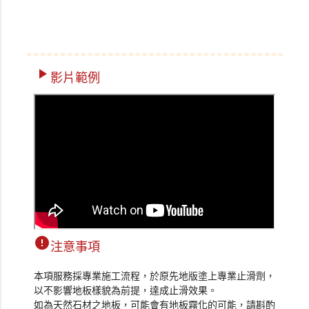
play_arrow
影片範例
error
注意事項
本項服務採專業施工流程，於原先地版塗上專業止滑劑，
以不影響地板樣貌為前提，達成止滑效果。
如為天然石材之地板，可能會有地板霧化的可能，請斟酌