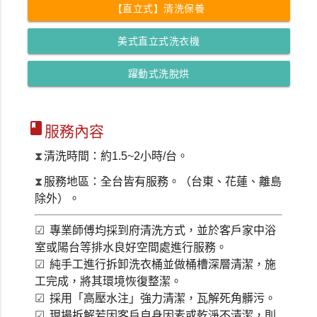
【直立式】清洗保養
美式直立式洗衣機
躍動式洗脫烘
class
服務內容
⧗
清洗時間：約1.5~2小時/台。
⧗
服務地區：
全台皆有服務。（台東、花蓮、離島
除外）
。
專業師傅均採到府清洗方式，並於客戶家中浴
☑
室或陽台等排水良好空間處進行服務。
純手工進行拆卸洗衣桶並做桶槽深層清潔，施
☑
工完成，將其環境恢復整潔。
採用「高壓水注」強力清潔，瓦解死角髒污。
☑
現場拆解若因客戶自身因素或乾淨不清潔，則
☑