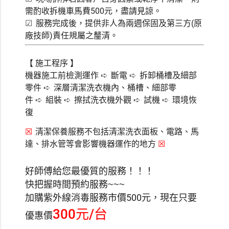
需酌收拆機車馬費500元，盡請見諒。
服務完成後，提供非人為兩週保固及第三方(原
☑
廠技師)責任規屬之釐清。
【 施工程序 】
機器施工前檢測運作
斷電
拆卸桶槽及細部
➪
➪
零件
深層清潔洗衣機內、桶槽、細部零
➪
件
組裝
擦拭洗衣機外觀
試機
環境恢
➪
➪
➪
➪
復
清潔保養服務不包括清潔洗衣面板、電路、馬
☒
達、排水管等會影響機器運作的地方
☒
好師傅給您最優質的服務！！！
快把握時間預約服務~~~
加購紫外線消毒服務市價500元，現在只要
300元/台
優惠價