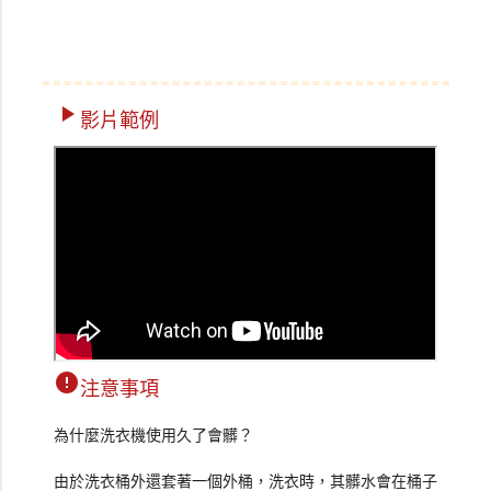
play_arrow
影片範例
error
注意事項
為什麼洗衣機使用久了會髒？
由於洗衣桶外還套著一個外桶，洗衣時，其髒水會在桶子