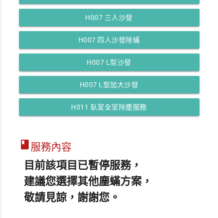
H007 三人沙發
H007 四人沙發除蟎
H007 L型沙發
H007 L型加大沙發
H011 臥室全室除塵服務
class
服務內容
目前該項目已暫停服務，
建議您選擇其他塵蟎方案，
敬請見諒，謝謝您。