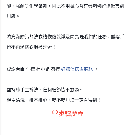
酸、強鹼等化學藥劑，因此不用擔心會有藥劑殘留還傷害到
肌膚。
將充滿髒污的洗衣槽恢復乾淨及閃亮
是我們的任務，讓客戶
們不再煩惱衣服被洗髒！
感謝台南 仁德 杜小姐 選擇
好師傅居家服務
。
堅持純手工拆洗，任何細節皆不放過。
現場清洗，細不細心、乾不乾淨您一定看得到！
settings_ethernet
步驟歷程