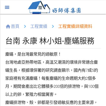
menu
home
首頁
工程實績
工程實績詳細資料
台南 永康 林小姐-塵蟎服務
塵蟎，是台灣最常見的過敏原！
台灣地處亞熱帶地區，高溫又潮濕的環境非常適合塵
蟎生長，根據環保署的研究調查顯示，國內有7成5的
家庭裡有充滿塵蟎！每隻塵蟎的生命週期大約2個多
月，期間會產出比它體積多200倍的排泄物，與100個
以上的卵，繁殖力相當厲害。
塵蟎排泄物、殼、卵都是引發過敏反應的主要來源，