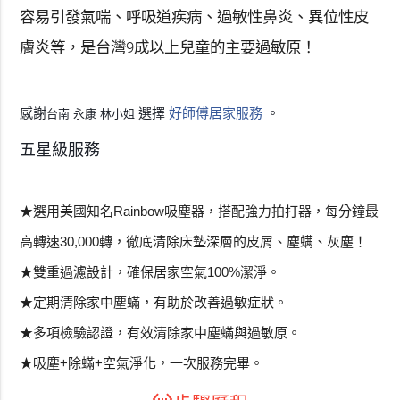
容易引發氣喘、呼吸道疾病、過敏性鼻炎、異位性皮
膚炎等，是台灣9成以上兒童的主要過敏原！
感謝
選擇
好師傅居家服務
。
台南 永康 林小姐
五星級服務
★選用美國知名Rainbow吸塵器，搭配強力拍打器，每分鐘最
高轉速30,000轉，徹底清除床墊深層的皮屑、塵螨、灰塵！
★雙重過濾設計，確保居家空氣100%潔淨。
★定期清除家中塵蟎，有助於改善過敏症狀。
★多項檢驗認證，有效清除家中塵蟎與過敏原。
★吸塵+除蟎+空氣淨化，一次服務完畢。
settings_ethernet